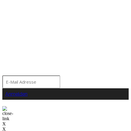
Bleibe über aktuelle
Angebote, Seminare
und Events am Gestüt
Moorhof informiert!
Anmelden
Nein Danke!
X
X