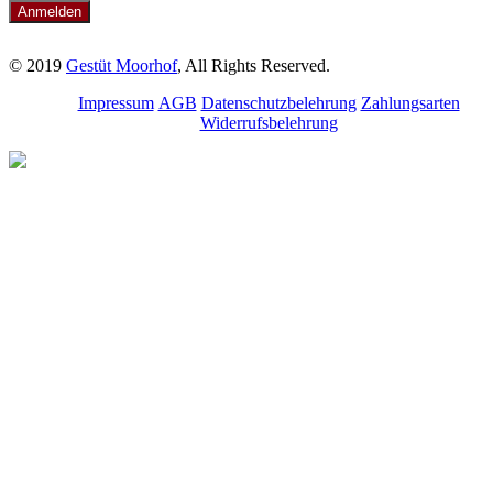
© 2019
Gestüt Moorhof
, All Rights Reserved.
Impressum
AGB
Datenschutzbelehrung
Zahlungsarten
Widerrufsbelehrung
Melde dich für unseren
Newsletter an.
Bleibe über aktuelle
Angebote, Seminare