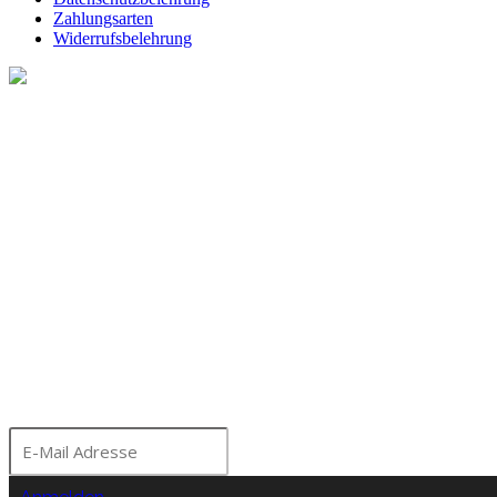
Zahlungsarten
Widerrufsbelehrung
Melde dich für unseren Ne
Bleibe über aktuelle A
Seminare und Events a
Moorhof informiert!