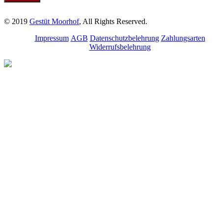
© 2019
Gestüt Moorhof
, All Rights Reserved.
Impressum
AGB
Datenschutzbelehrung
Zahlungsarten
Widerrufsbelehrung
Melde dich für unseren
Newsletter an.
Bleibe über aktuelle
Angebote, Seminare