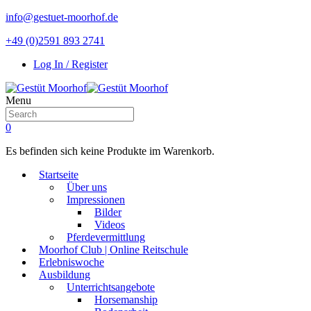
info@gestuet-moorhof.de
+49 (0)2591 893 2741
Log In / Register
Menu
0
Es befinden sich keine Produkte im Warenkorb.
Startseite
Über uns
Impressionen
Bilder
Videos
Pferdevermittlung
Moorhof Club | Online Reitschule
Erlebniswoche
Ausbildung
Unterrichtsangebote
Horsemanship