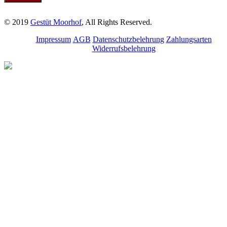
© 2019
Gestüt Moorhof
, All Rights Reserved.
Impressum
AGB
Datenschutzbelehrung
Zahlungsarten
Widerrufsbelehrung
Melde dich für unseren
Newsletter an.
Bleibe über aktuelle
Angebote, Seminare