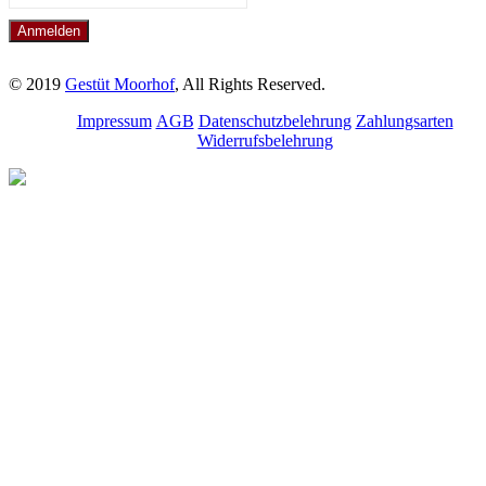
© 2019
Gestüt Moorhof
, All Rights Reserved.
Impressum
AGB
Datenschutzbelehrung
Zahlungsarten
Widerrufsbelehrung
Melde dich für unseren
Newsletter an.
Bleibe über aktuelle
Angebote, Seminare