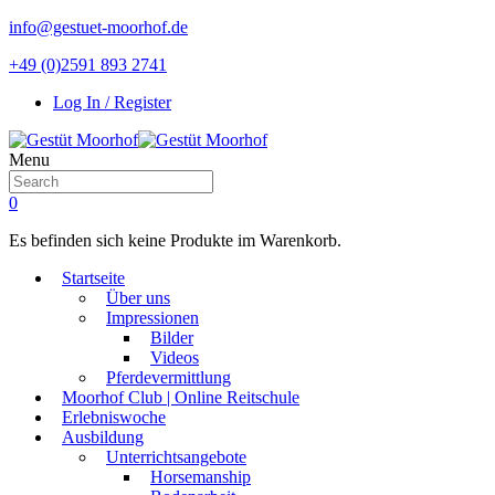
info@gestuet-moorhof.de
+49 (0)2591 893 2741
Log In / Register
Menu
0
Es befinden sich keine Produkte im Warenkorb.
Startseite
Über uns
Impressionen
Bilder
Videos
Pferdevermittlung
Moorhof Club | Online Reitschule
Erlebniswoche
Ausbildung
Unterrichtsangebote
Horsemanship