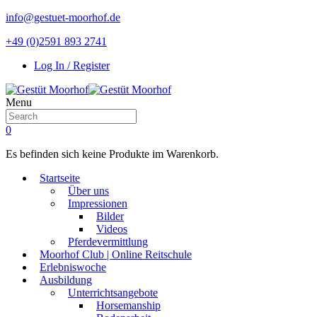
info@gestuet-moorhof.de
+49 (0)2591 893 2741
Log In / Register
Menu
0
Es befinden sich keine Produkte im Warenkorb.
Startseite
Über uns
Impressionen
Bilder
Videos
Pferdevermittlung
Moorhof Club | Online Reitschule
Erlebniswoche
Ausbildung
Unterrichtsangebote
Horsemanship