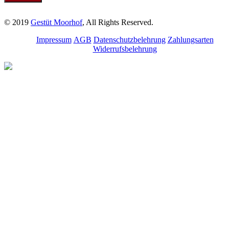
© 2019
Gestüt Moorhof
, All Rights Reserved.
Impressum
AGB
Datenschutzbelehrung
Zahlungsarten
Widerrufsbelehrung
Melde dich für unseren
Newsletter an.
Bleibe über aktuelle
Angebote, Seminare