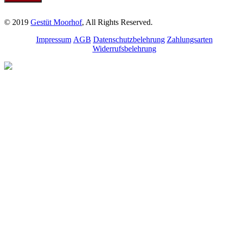
© 2019
Gestüt Moorhof
, All Rights Reserved.
Impressum
AGB
Datenschutzbelehrung
Zahlungsarten
Widerrufsbelehrung
Melde dich für unseren
Newsletter an.
Bleibe über aktuelle
Angebote, Seminare