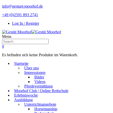
info@gestuet-moorhof.de
+49 (0)2591 893 2741
Log In / Register
Menu
0
Es befinden sich keine Produkte im Warenkorb.
Startseite
Über uns
Impressionen
Bilder
Videos
Pferdevermittlung
Moorhof Club | Online Reitschule
Erlebniswoche
Ausbildung
Unterrichtsangebote
Horsemanship