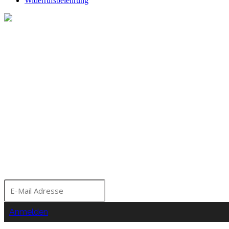
Widerrufsbelehrung
Melde dich für unseren Ne
Bleibe über aktuelle A
Seminare und Events a
Moorhof informiert!
Anmelden
Nein Danke!