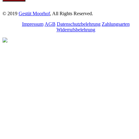
© 2019
Gestüt Moorhof
, All Rights Reserved.
Impressum
AGB
Datenschutzbelehrung
Zahlungsarten
Widerrufsbelehrung
Melde dich für unseren
Newsletter an.
Bleibe über aktuelle
Angebote, Seminare