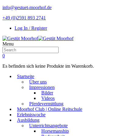
info@gestuet-moorhof.de
+49 (0)2591 893 2741
Log In / Register
Menu
0
Es befinden sich keine Produkte im Warenkorb.
Startseite
Über uns
Impressionen
Bilder
Videos
Pferdevermittlung
Moorhof Club | Online Reitschule
Erlebniswoche
Ausbildung
Unterrichtsangebote
Horsemanship