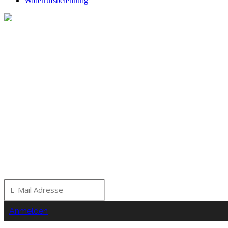
Widerrufsbelehrung
Melde dich für unseren Ne
Bleibe über aktuelle A
Seminare und Events a
Moorhof informiert!
Anmelden
Nein Danke!