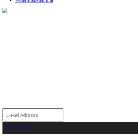
Widerrufsbelehrung
Melde dich für unseren Ne
Bleibe über aktuelle A
Seminare und Events a
Moorhof informiert!
Anmelden
Nein Danke!