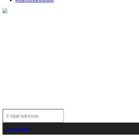
Widerrufsbelehrung
Melde dich für unseren Ne
Bleibe über aktuelle A
Seminare und Events a
Moorhof informiert!
Anmelden
Nein Danke!