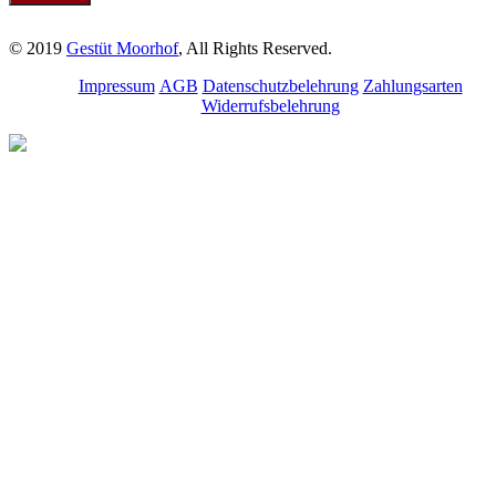
© 2019
Gestüt Moorhof
, All Rights Reserved.
Impressum
AGB
Datenschutzbelehrung
Zahlungsarten
Widerrufsbelehrung
Melde dich für unseren
Newsletter an.
Bleibe über aktuelle
Angebote, Seminare