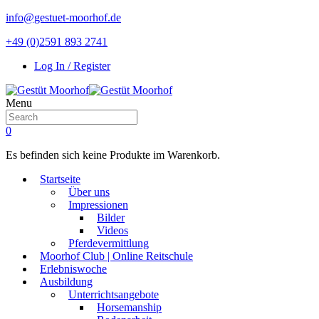
info@gestuet-moorhof.de
+49 (0)2591 893 2741
Log In / Register
Menu
0
Es befinden sich keine Produkte im Warenkorb.
Startseite
Über uns
Impressionen
Bilder
Videos
Pferdevermittlung
Moorhof Club | Online Reitschule
Erlebniswoche
Ausbildung
Unterrichtsangebote
Horsemanship