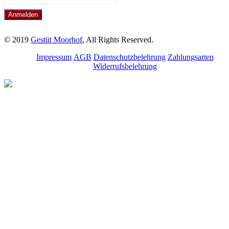
© 2019
Gestüt Moorhof
, All Rights Reserved.
Impressum
AGB
Datenschutzbelehrung
Zahlungsarten
Widerrufsbelehrung
Melde dich für unseren
Newsletter an.
Bleibe über aktuelle
Angebote, Seminare