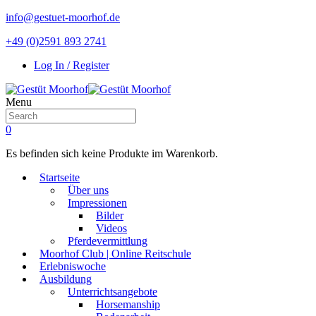
info@gestuet-moorhof.de
+49 (0)2591 893 2741
Log In / Register
Menu
0
Es befinden sich keine Produkte im Warenkorb.
Startseite
Über uns
Impressionen
Bilder
Videos
Pferdevermittlung
Moorhof Club | Online Reitschule
Erlebniswoche
Ausbildung
Unterrichtsangebote
Horsemanship