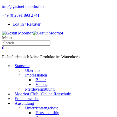
info@gestuet-moorhof.de
+49 (0)2591 893 2741
Log In / Register
Menu
0
Es befinden sich keine Produkte im Warenkorb.
Startseite
Über uns
Impressionen
Bilder
Videos
Pferdevermittlung
Moorhof Club | Online Reitschule
Erlebniswoche
Ausbildung
Unterrichtsangebote
Horsemanship