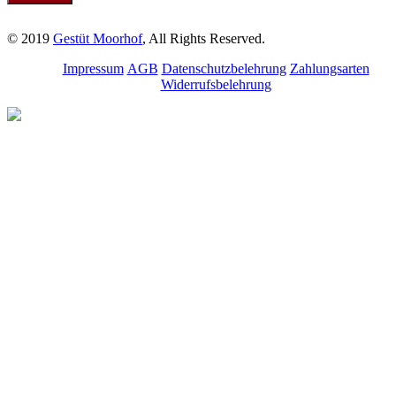
© 2019
Gestüt Moorhof
, All Rights Reserved.
Impressum
AGB
Datenschutzbelehrung
Zahlungsarten
Widerrufsbelehrung
Melde dich für unseren
Newsletter an.
Bleibe über aktuelle
Angebote, Seminare