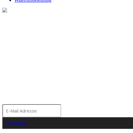
Widerrufsbelehrung
Melde dich für unseren Ne
Bleibe über aktuelle A
Seminare und Events a
Moorhof informiert!
Anmelden
Nein Danke!