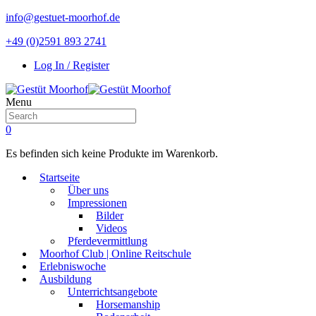
info@gestuet-moorhof.de
+49 (0)2591 893 2741
Log In / Register
Menu
0
Es befinden sich keine Produkte im Warenkorb.
Startseite
Über uns
Impressionen
Bilder
Videos
Pferdevermittlung
Moorhof Club | Online Reitschule
Erlebniswoche
Ausbildung
Unterrichtsangebote
Horsemanship