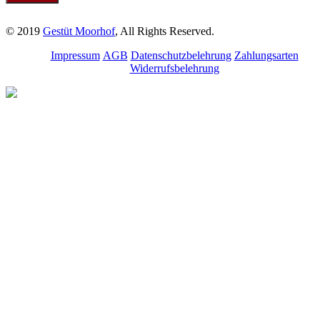
© 2019
Gestüt Moorhof
, All Rights Reserved.
Impressum
AGB
Datenschutzbelehrung
Zahlungsarten
Widerrufsbelehrung
Melde dich für unseren
Newsletter an.
Bleibe über aktuelle
Angebote, Seminare