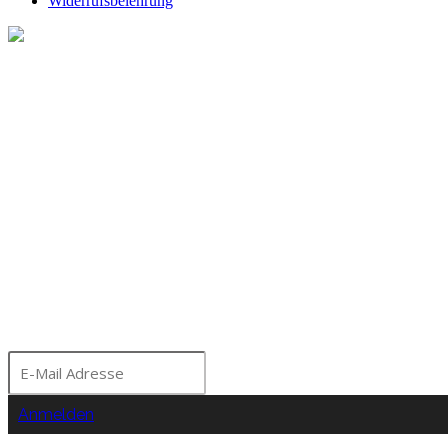
Widerrufsbelehrung
Melde dich für unseren Ne
Bleibe über aktuelle A
Seminare und Events a
Moorhof informiert!
Anmelden
Nein Danke!