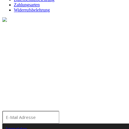
Zahlungsarten
Widerrufsbelehrung
Melde dich für unseren Ne
Bleibe über aktuelle A
Seminare und Events a
Moorhof informiert!