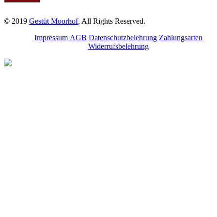
© 2019
Gestüt Moorhof
, All Rights Reserved.
Impressum
AGB
Datenschutzbelehrung
Zahlungsarten
Widerrufsbelehrung
Melde dich für unseren
Newsletter an.
Bleibe über aktuelle
Angebote, Seminare