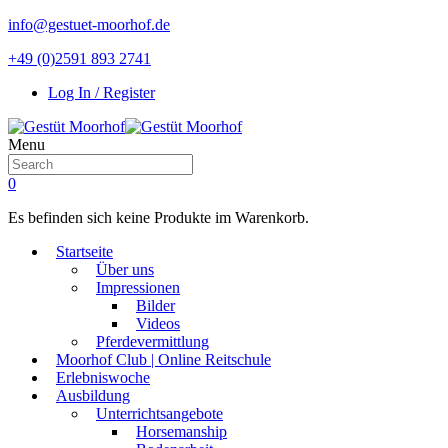
info@gestuet-moorhof.de
+49 (0)2591 893 2741
Log In / Register
Menu
0
Es befinden sich keine Produkte im Warenkorb.
Startseite
Über uns
Impressionen
Bilder
Videos
Pferdevermittlung
Moorhof Club | Online Reitschule
Erlebniswoche
Ausbildung
Unterrichtsangebote
Horsemanship