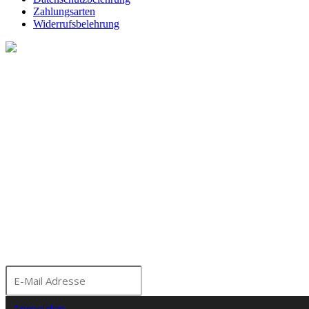
Zahlungsarten
Widerrufsbelehrung
Melde dich für unseren Ne
Bleibe über aktuelle A
Seminare und Events a
Moorhof informiert!