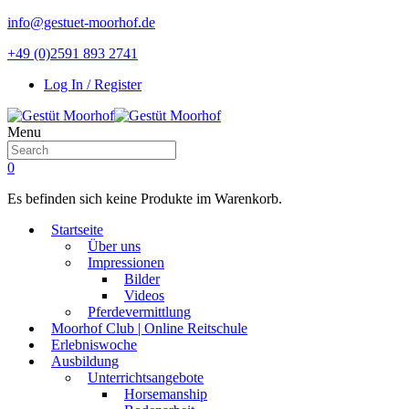
info@gestuet-moorhof.de
+49 (0)2591 893 2741
Log In / Register
Menu
0
Es befinden sich keine Produkte im Warenkorb.
Startseite
Über uns
Impressionen
Bilder
Videos
Pferdevermittlung
Moorhof Club | Online Reitschule
Erlebniswoche
Ausbildung
Unterrichtsangebote
Horsemanship