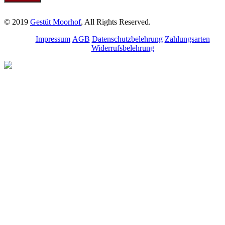
© 2019
Gestüt Moorhof
, All Rights Reserved.
Impressum
AGB
Datenschutzbelehrung
Zahlungsarten
Widerrufsbelehrung
Melde dich für unseren
Newsletter an.
Bleibe über aktuelle
Angebote, Seminare