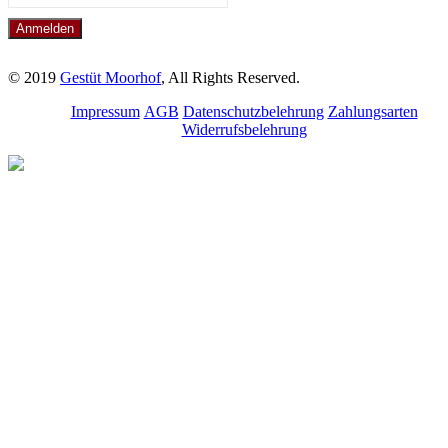
© 2019
Gestüt Moorhof
, All Rights Reserved.
Impressum
AGB
Datenschutzbelehrung
Zahlungsarten
Widerrufsbelehrung
Melde dich für unseren
Newsletter an.
Bleibe über aktuelle
Angebote, Seminare