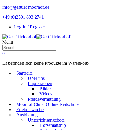
info@gestuet-moorhof.de
+49 (0)2591 893 2741
Log In / Register
Menu
0
Es befinden sich keine Produkte im Warenkorb.
Startseite
Über uns
Impressionen
Bilder
Videos
Pferdevermittlung
Moorhof Club | Online Reitschule
Erlebniswoche
Ausbildung
Unterrichtsangebote
Horsemanship