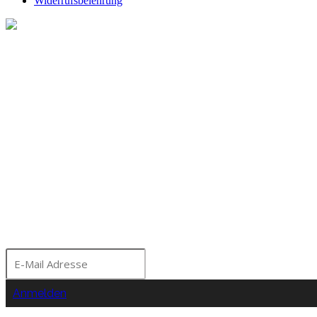
Widerrufsbelehrung
Melde dich für unseren Ne
Bleibe über aktuelle A
Seminare und Events a
Moorhof informiert!
Anmelden
Nein Danke!