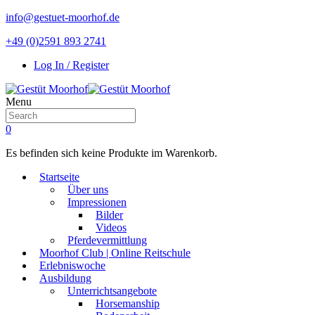
info@gestuet-moorhof.de
+49 (0)2591 893 2741
Log In / Register
Menu
0
Es befinden sich keine Produkte im Warenkorb.
Startseite
Über uns
Impressionen
Bilder
Videos
Pferdevermittlung
Moorhof Club | Online Reitschule
Erlebniswoche
Ausbildung
Unterrichtsangebote
Horsemanship