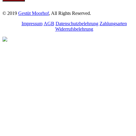
© 2019
Gestüt Moorhof
, All Rights Reserved.
Impressum
AGB
Datenschutzbelehrung
Zahlungsarten
Widerrufsbelehrung
Melde dich für unseren
Newsletter an.
Bleibe über aktuelle
Angebote, Seminare