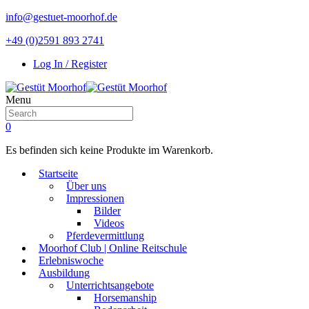
info@gestuet-moorhof.de
+49 (0)2591 893 2741
Log In / Register
Menu
0
Es befinden sich keine Produkte im Warenkorb.
Startseite
Über uns
Impressionen
Bilder
Videos
Pferdevermittlung
Moorhof Club | Online Reitschule
Erlebniswoche
Ausbildung
Unterrichtsangebote
Horsemanship