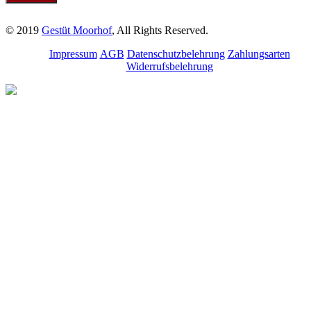
© 2019
Gestüt Moorhof
, All Rights Reserved.
Impressum
AGB
Datenschutzbelehrung
Zahlungsarten
Widerrufsbelehrung
Melde dich für unseren
Newsletter an.
Bleibe über aktuelle
Angebote, Seminare