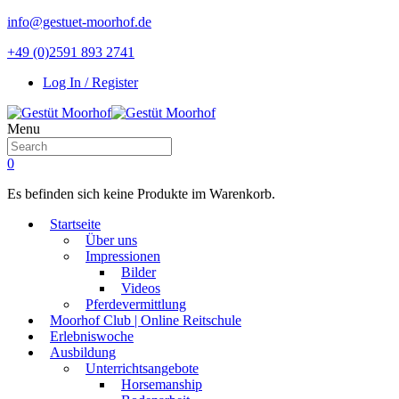
info@gestuet-moorhof.de
+49 (0)2591 893 2741
Log In / Register
Menu
0
Es befinden sich keine Produkte im Warenkorb.
Startseite
Über uns
Impressionen
Bilder
Videos
Pferdevermittlung
Moorhof Club | Online Reitschule
Erlebniswoche
Ausbildung
Unterrichtsangebote
Horsemanship