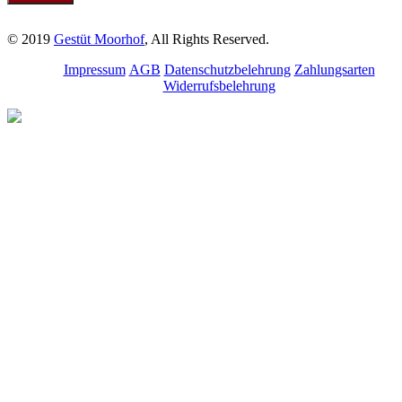
© 2019
Gestüt Moorhof
, All Rights Reserved.
Impressum
AGB
Datenschutzbelehrung
Zahlungsarten
Widerrufsbelehrung
Melde dich für unseren
Newsletter an.
Bleibe über aktuelle
Angebote, Seminare