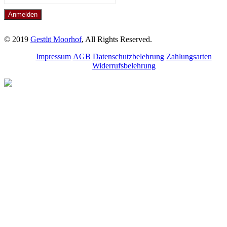
© 2019
Gestüt Moorhof
, All Rights Reserved.
Impressum
AGB
Datenschutzbelehrung
Zahlungsarten
Widerrufsbelehrung
Melde dich für unseren
Newsletter an.
Bleibe über aktuelle
Angebote, Seminare