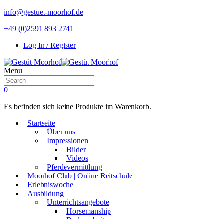
info@gestuet-moorhof.de
+49 (0)2591 893 2741
Log In / Register
Menu
0
Es befinden sich keine Produkte im Warenkorb.
Startseite
Über uns
Impressionen
Bilder
Videos
Pferdevermittlung
Moorhof Club | Online Reitschule
Erlebniswoche
Ausbildung
Unterrichtsangebote
Horsemanship