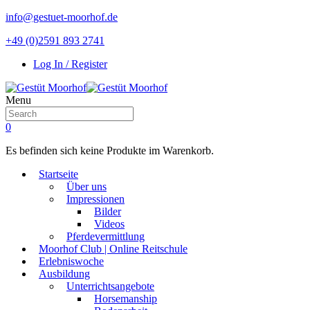
info@gestuet-moorhof.de
+49 (0)2591 893 2741
Log In / Register
Menu
0
Es befinden sich keine Produkte im Warenkorb.
Startseite
Über uns
Impressionen
Bilder
Videos
Pferdevermittlung
Moorhof Club | Online Reitschule
Erlebniswoche
Ausbildung
Unterrichtsangebote
Horsemanship