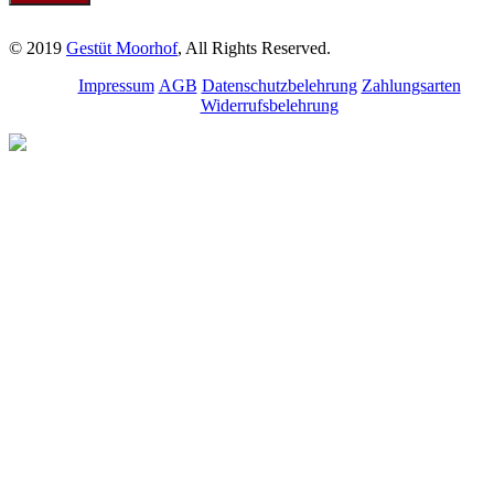
© 2019
Gestüt Moorhof
, All Rights Reserved.
Impressum
AGB
Datenschutzbelehrung
Zahlungsarten
Widerrufsbelehrung
Melde dich für unseren
Newsletter an.
Bleibe über aktuelle
Angebote, Seminare