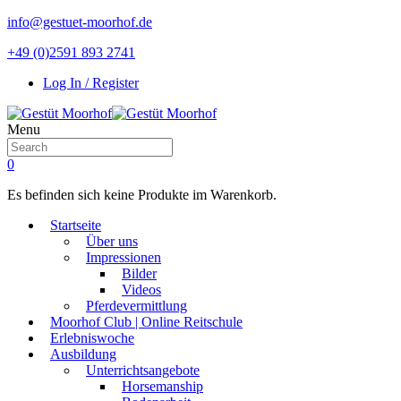
info@gestuet-moorhof.de
+49 (0)2591 893 2741
Log In / Register
Menu
0
Es befinden sich keine Produkte im Warenkorb.
Startseite
Über uns
Impressionen
Bilder
Videos
Pferdevermittlung
Moorhof Club | Online Reitschule
Erlebniswoche
Ausbildung
Unterrichtsangebote
Horsemanship