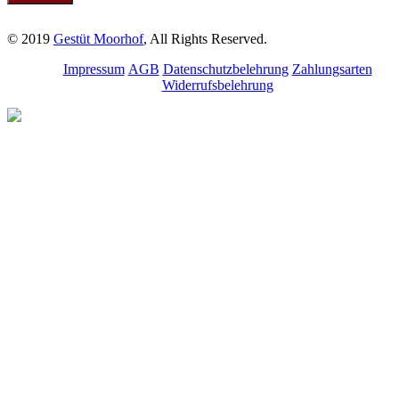
© 2019
Gestüt Moorhof
, All Rights Reserved.
Impressum
AGB
Datenschutzbelehrung
Zahlungsarten
Widerrufsbelehrung
Melde dich für unseren
Newsletter an.
Bleibe über aktuelle
Angebote, Seminare