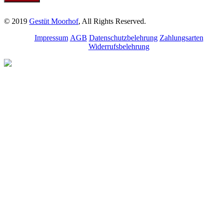
© 2019
Gestüt Moorhof
, All Rights Reserved.
Impressum
AGB
Datenschutzbelehrung
Zahlungsarten
Widerrufsbelehrung
Melde dich für unseren
Newsletter an.
Bleibe über aktuelle
Angebote, Seminare