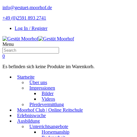
info@gestuet-moorhof.de
+49 (0)2591 893 2741
Log In / Register
Menu
0
Es befinden sich keine Produkte im Warenkorb.
Startseite
Über uns
Impressionen
Bilder
Videos
Pferdevermittlung
Moorhof Club | Online Reitschule
Erlebniswoche
Ausbildung
Unterrichtsangebote
Horsemanship