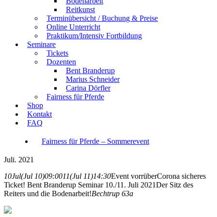
Bodenarbeit
Reitkunst
Terminübersicht / Buchung & Preise
Online Unterricht
Praktikum/Intensiv Fortbildung
Seminare
Tickets
Dozenten
Bent Branderup
Marius Schneider
Carina Dörfler
Fairness für Pferde
Shop
Kontakt
FAQ
Fairness für Pferde – Sommerevent
Juli. 2021
10
Jul
(Jul 10)
09:00
11
(Jul 11)
14:30
Event vorrüber
Corona sicheres
Ticket! Bent Branderup Seminar 10./11. Juli 2021
Der Sitz des
Reiters und die Bodenarbeit!
Bechtrup 63a