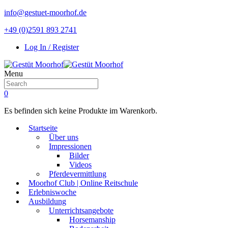
info@gestuet-moorhof.de
+49 (0)2591 893 2741
Log In / Register
Menu
0
Es befinden sich keine Produkte im Warenkorb.
Startseite
Über uns
Impressionen
Bilder
Videos
Pferdevermittlung
Moorhof Club | Online Reitschule
Erlebniswoche
Ausbildung
Unterrichtsangebote
Horsemanship