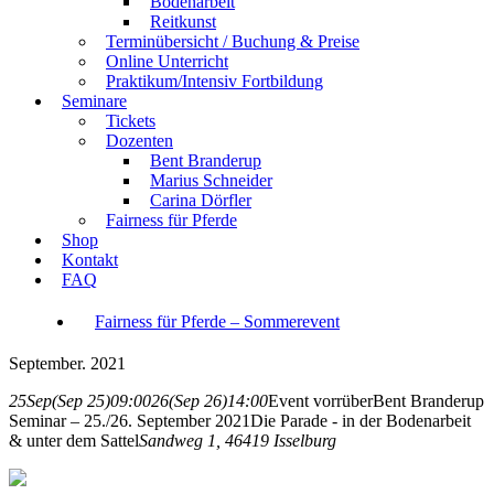
Bodenarbeit
Reitkunst
Terminübersicht / Buchung & Preise
Online Unterricht
Praktikum/Intensiv Fortbildung
Seminare
Tickets
Dozenten
Bent Branderup
Marius Schneider
Carina Dörfler
Fairness für Pferde
Shop
Kontakt
FAQ
Fairness für Pferde – Sommerevent
September. 2021
25
Sep
(Sep 25)
09:00
26
(Sep 26)
14:00
Event vorrüber
Bent Branderup
Seminar – 25./26. September 2021
Die Parade - in der Bodenarbeit
& unter dem Sattel
Sandweg 1, 46419 Isselburg