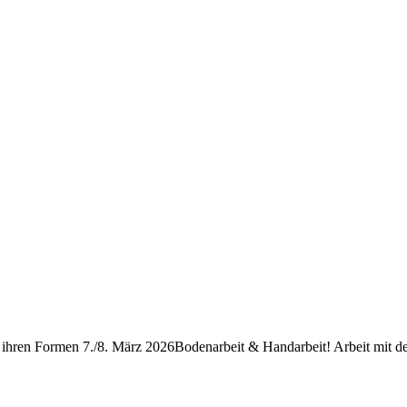
Fairness für Pferde – Sommerevent
l ihren Formen 7./8. März 2026
Bodenarbeit & Handarbeit! Arbeit mit 