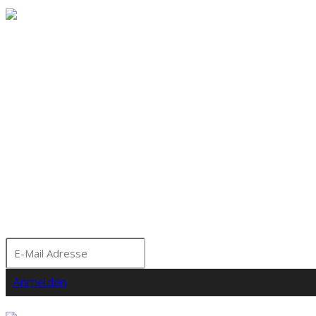
Melde dich für unseren Ne
Bleibe über aktuelle A
Seminare und Events a
Moorhof informiert!
Anmelden
Nein Danke!