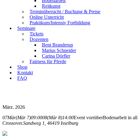
Bodenarbeit
Reitkunst
Terminübersicht / Buchung & Preise
Online Unterricht
Praktikum/Intensiv Fortbildung
Seminare
Tickets
Dozenten
Bent Branderup
Marius Schneider
Carina Dörfler
Fairness für Pferde
Shop
Kontakt
FAQ
März. 2026
07
Mär
(Mär 7)
09:00
08
(Mär 8)
14:00
Event vorrüber
Bodenarbeit in al
Crossover.
Sandweg 1, 46419 Isselburg